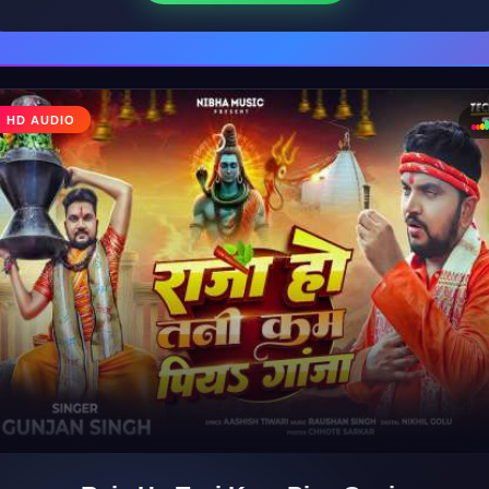
♩
HD AUDIO
♪