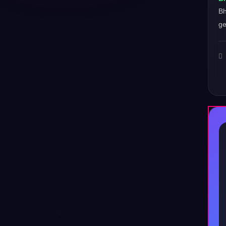
Bh
ge
♪