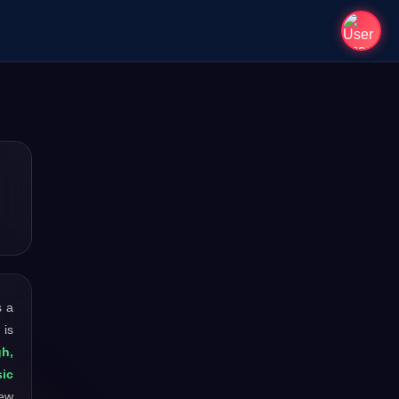
s a
 is
h,
ic
new