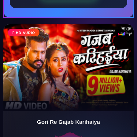
♩
HD AUDIO
♪
♫
♬
♬
Gori Re Gajab Karihaiya